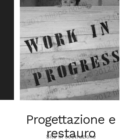
Progettazione e
restauro
Sito in costruzione